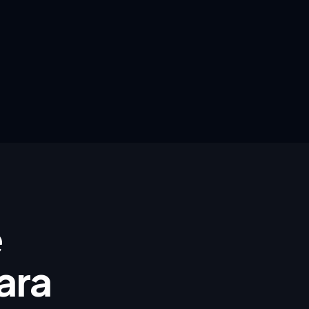
e
ara