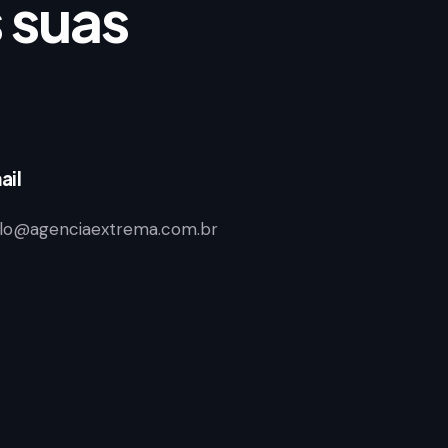
 suas
ail
llo@agenciaextrema.com.br