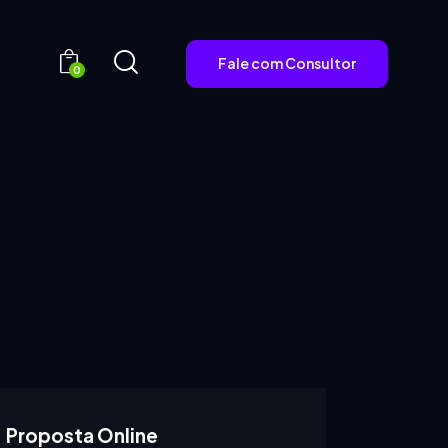
Fale com Consultor
0
Fale com Consultor
0
Proposta Online